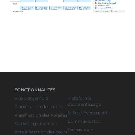
FONCTIONNALITÉS
Vue d'ensemble
Plateforme
d'apprentissage
Planification des cours
Salles / Événements
Planification des horaires
Communication
Marketing et ventes
Technologie
Administration des cours